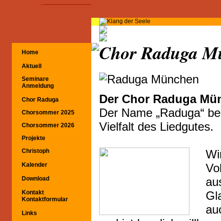
Chor Raduga M
Home
Aktuell
Seminare
Anmeldung
Der Chor Raduga Mün
Chor Raduga
Der Name „Raduga“ bede
Chorsommer 2025
Vielfalt des Liedgutes.
Chorsommer 2026
Projekte
Wi
Christoph
Vol
Kalender
au
Download
Gl
Kontakt
Kontaktformular
au
Links