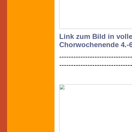
Link zum Bild in vol
Chorwochenende 4.-6
------------------------------
------------------------------