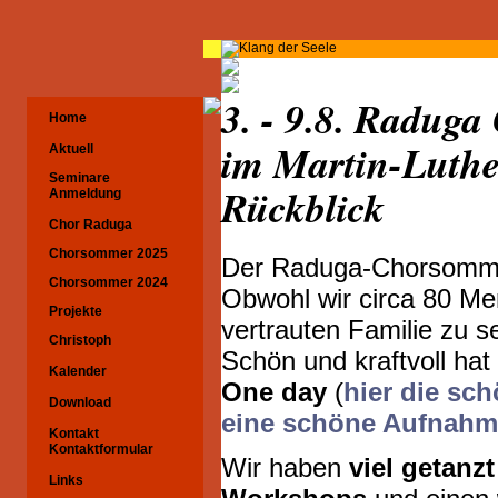
3. - 9.8. Radug
Home
im Martin-Luthe
Aktuell
Seminare
Rückblick
Anmeldung
Chor Raduga
Chorsommer 2025
Der Raduga-Chorsommer
Chorsommer 2024
Obwohl wir circa 80 Men
Projekte
vertrauten Familie zu se
Christoph
Schön und kraftvoll hat
Kalender
One day
(
hier die sc
Download
eine schöne Aufnahme
Kontakt
Kontaktformular
Wir haben
viel getanz
Links